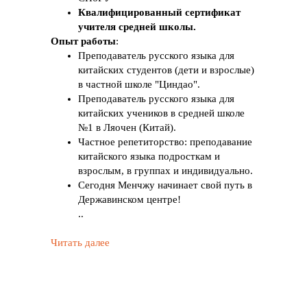
Квалифицированный сертификат
учителя средней школы.
Опыт работы
:
Преподаватель русского языка для
Державинский. Центр
китайских студентов (дети и взрослые)
изучения иностранных
в частной школе "Циндао".
языков
Преподаватель русского языка для
г. Санкт-Петербург
китайских учеников в средней школе
Измайловский пр., 7
№1 в Ляочен (Китай).
Частное репетиторство: преподавание
посмотреть на карте
пн-пт: 10:00-22:00
китайского языка подросткам и
сб, вс: 10:00-20:00
взрослым, в группах и индивидуально.
Сегодня Менчжу начинает свой путь в
+7 (812) 615-80-71
Державинском центре!
..
Читать далее
Информация на сайте не является публичной офертой
mail@derzhavin.com