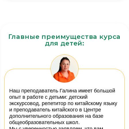
компетенции — общению на китайском языке,
умению поддерживать разговор даже при
ограниченной лексической и грамматической
базе, интуитивно чувствовать язык,
не бояться говорить легко.
Учебник разработан ведущим
преподавателем университета и учитывает
все аспекты изучения детьми китайского как
иностранного.
Для детей: