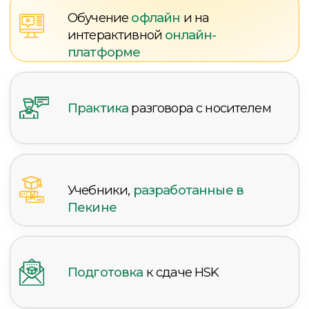
не за что волноваться, когда вы доверяете
нам вашего ребёнка!
Занятия проходят в интерактивной форме
с использованием обучающих игр
и дополнительных материалов для практики
речи, и письма. Поэтому
дети будут
чувствовать себя комфортно
, не ощущая
давления от учебного процесса.
Основные пособия, по
которым занимаются наши
ученики:
Главная особенность курса —
коммуникативный подход к преподаванию
.
Мы используем учебники «Easy Steps
To Chinese», которые призваны в первую
очередь научить коммуникативной