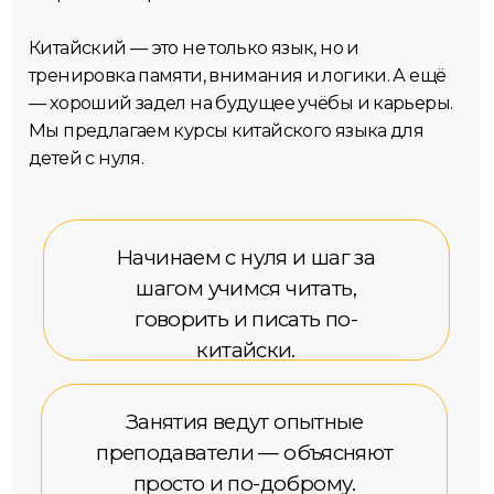
Занятия ведут опытные
преподаватели — объясняют
просто и по-доброму.
Много практики, чтобы
НАШИ ПРЕИМУЩЕСТВА
ребёнок не боялся языка и
почему учиться лучше с
быстро втянулся.
нами
Обучение
офлайн
и на
интерактивной
онлайн-
платформе
Практика
разговора с носителем