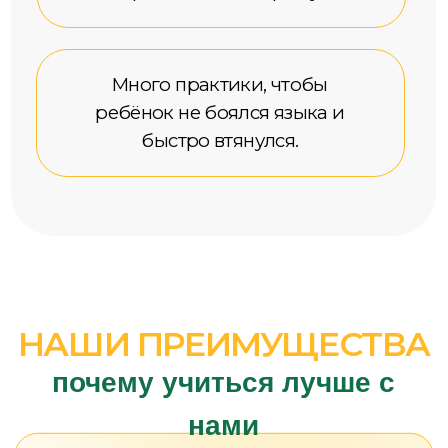
Учебники,
разработанные в
Пекине
Подготовка
к сдаче HSK
Главные преимущества курса
для детей:
Наш преподаватель Галина имеет
большой
опыт в работе с детьми
: детский
экскурсовод, репетитор по китайскому языку
и преподаватель китайского в Центре
дополнительного образования на базе
общеобразовательных школ.
Мы с уверенностью заявляем, что вам