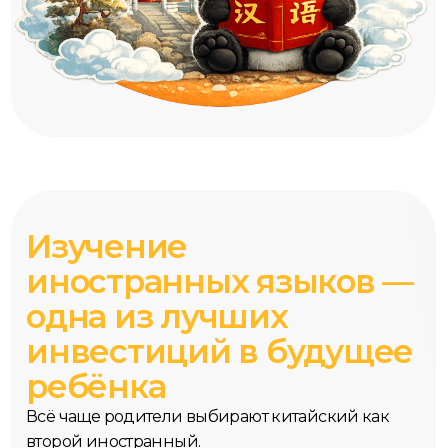
Изучение
иностранных языков —
одна из лучших
инвестиций в будущее
ребёнка
Всё чаще родители выбирают китайский как
второй иностранный.
Китайский — это не только язык, но и
тренировка памяти, внимания и логики. А ещё
— хороший задел на будущее учёбы и карьеры.
Мы предлагаем курсы китайского языка для
детей с нуля.
Начинаем с нуля и шаг за
шагом учимся читать,
говорить и писать по-
китайски.