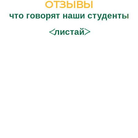
Сведения об образовательной
организации
Лицензия на осуществление
образовательной деятельности
Общее
Языки
О нас
Итальянский
Расписание
Английский
Акции
Китайский
Партнеры
Экзамен CELI
Вопросы и ответы
Экзамен PLIDA
Контакты
Экзамен CILS
Обучение
Полезное
Онлайн обучение
Видеоматериалы