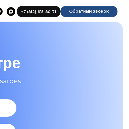
Обратный звонок
+7 (812) 615-80-71
тре
nsardes
т