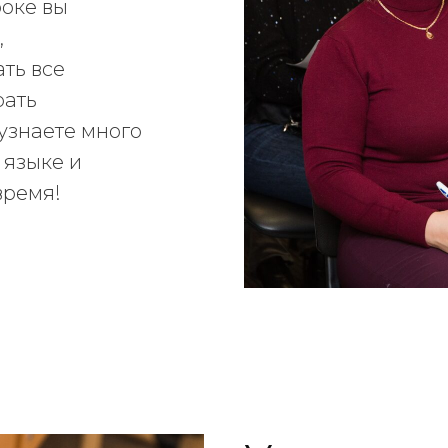
оке вы
,
ть все
рать
 узнаете много
 языке и
время!