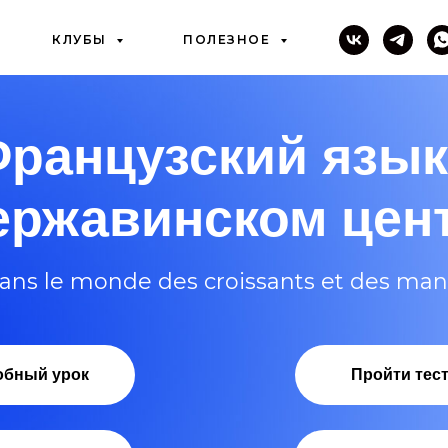
КЛУБЫ
ПОЛЕЗНОЕ
ранцузский язык
ержавинском цен
ans le monde des croissants et des ma
обный урок
Пройти тес