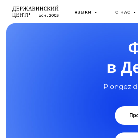
ЯЗЫКИ
О НАС
Ф
в Д
Plongez d
Пр