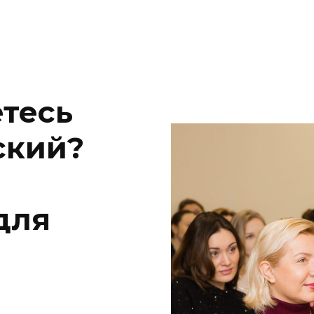
етесь
ский?
для