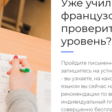
Уже учил
французс
проверит
уровень?
Пройдите письменны
запишитесь на устн
- вы узнаете, на к
языком вы сейчас н
рекомендации по в
индивидуальный пла
совершенно беспла